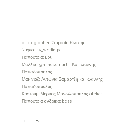
photographer: Σταματία Κωστής
Nυφικο: w_wedings
Παπουτσια: Lou
Μαλλια: @ntinasamartzi Και Ιωάννης
Παπαδοπουλος
Μακιγιαζ: Αντωνια Σαμαρτζη και Ιωαννης
Παπαδοπουλος
Κοστουμι:Μερκος Μανωλοπουλος atelier
Παπουτσια ανδρικα: boss
FB
TW