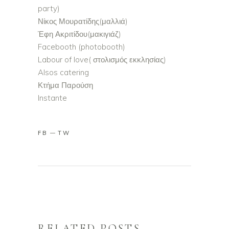
party)
Νίκος Μουρατίδης(μαλλιά)
Έφη Ακριτίδου(μακιγιάζ)
Facebooth (photobooth)
Labour of love( στολισμός εκκλησίας)
Alsos catering
Κτήμα Παρούση
Instante
FB
TW
RELATED POSTS