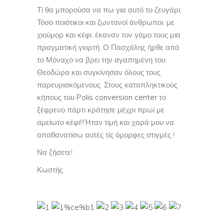
Τί θα μπορούσα να πω για αυτό το ζευγάρι;
Τόσο ποιότικοι και ζωντανοί άνθρωποι, με
χιούμορ και κέφι, έκαναν τον γάμο τους μια
πραγματική γιορτή. Ο Πασχάλης ήρθε από
το Μόναχο να βρει την αγαπημένη του
Θεοδώρα και συγκίνησαν όλους τους
παρευρισκόμενους. Στους καταπληκτικούς
κήπους του
Polis conversion center
το
ξέφρενο πάρτι κράτησε μέχρι πρωί με
αμείωτο κέφι!!!Ήταν τιμή και χαρά μου να
απαθανατίσω αυτές τίς όμορφες στιγμές !
Να ζήσετε!
Κωστής